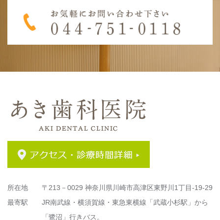
所在地
〒213－0029 神奈川県川崎市高津区東野川1丁目-19-29
最寄駅
JR南武線・横須賀線・東急東横線「武蔵小杉駅」から
「鷺沼」行きバス。