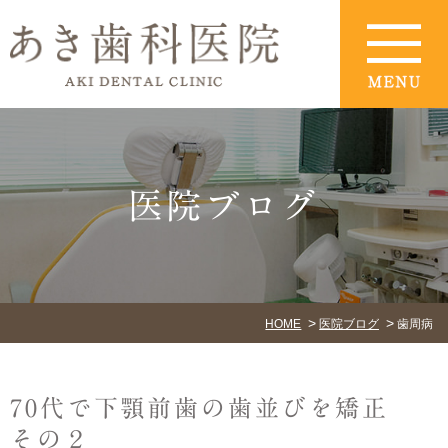
医院ブログ
HOME
医院ブログ
歯周病
70代で下顎前歯の歯並びを矯正
その２