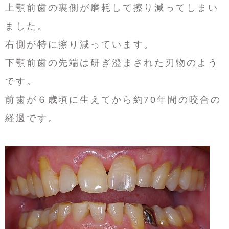
上顎前歯の裏側が磨耗して擦り減ってしまい
ました。
右側が特に擦り減っています。
下顎前歯の先端は研ぎ澄まされた刃物のよう
です。
前歯が６歳頃に生えてから約70年間の咬合の
経過です。